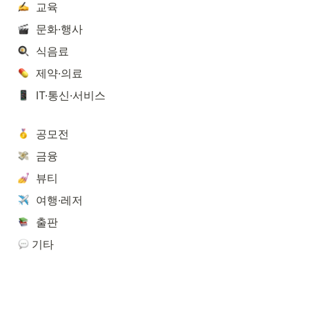
  교육
  문화·행사
  식음료
  제약·의료
  IT·통신·서비스
  공모전
  금융
  뷰티
  여행·레저
  출판
기타